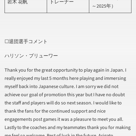
岩木 花帆
トレーナー
～2025年）
☐退団選手コメント
ハリソン・ブリューワー
Thank you for the great opportunity to play again in Japan. I
really enjoyed my last 5 months here playing and immersing
myself back into Japanese culture. I am sorry we did not
achieve our goal of promotion this year but I have no doubt
the staff and players will do so next season. I would like to
thank the fans for the continued support and nice
engagements post games it was a pleasure to meet you all.
Lastly to the coaches and my teammates thank you for making
me feel so welcome. Best of luck in the future. Arigato