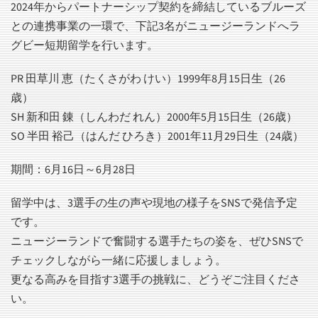
2024年からパートナーシップ契約を締結しているブルーズ
との連携事業の一環で、下記3名がニュージーランドへラ
グビー短期留学を行います。
PR 田草川 恵（たくさがわ けい）1999年8月15日生（26
歳）
SH 新和田 錬（しんわだ れん）2000年5月15日生（26歳）
SO 半田 裕己（はんだ ひろき）2001年11月29日生（24歳）
期間：6月16日～6月28日
留学中は、3選手の生の声や現地の様子をSNSで発信予定
です。
ニュージーランドで奮闘する選手たちの姿を、ぜひSNSで
チェックしながら一緒に応援しましょう。
更なる高みを目指す3選手の挑戦に、どうぞご注目くださ
い。