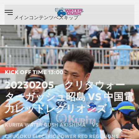
メインコンテンツへスキップ
KICK OFF TIME 13:00
20230205 クリタウォー
ターガッシュ昭島 VS 中国電
力レッドレグリオンズ
KURITA WATER GUSH AKISHIMA
VS
CHUGOKU ELECTRIC POWER RED REGULIONS