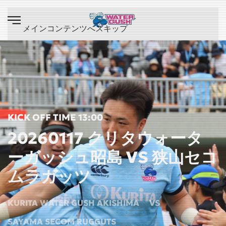
メインコンテンツへスキップ
KICK OFF TIME 13:00
20260117 クリタウォータ
ーガッシュ昭島 VS 狭山セコ
ムラガッツ
KURITA WATER GUSH AKISHIMA
VS
SAYAMA SECOM RUGGUTS