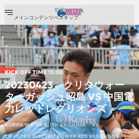
メインコンテンツへスキップ
KICK OFF TIME 13:00
20230423 クリタウォー
ターガッシュ昭島 VS 中国電
力レッドレグリオンズ
KURITA WATER GUSH AKISHIMA
VS
CHUGOKU ELECTRIC POWER RED REGULIONS