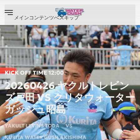
メインコンテンツへスキップ
KICK OFF TIME 12:00
20260426 ヤクルトレビン
ズ戸田 VS クリタウォーター
ガッシュ昭島
YAKULT LEVINS TODA
VS
KURITA WATER GUSH AKISHIMA