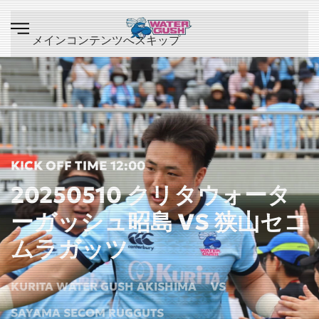
メインコンテンツへスキップ
KICK OFF TIME 12:00
20250510 クリタウォータ
ーガッシュ昭島 VS 狭山セコ
ムラガッツ
KURITA WATER GUSH AKISHIMA
VS
SAYAMA SECOM RUGGUTS